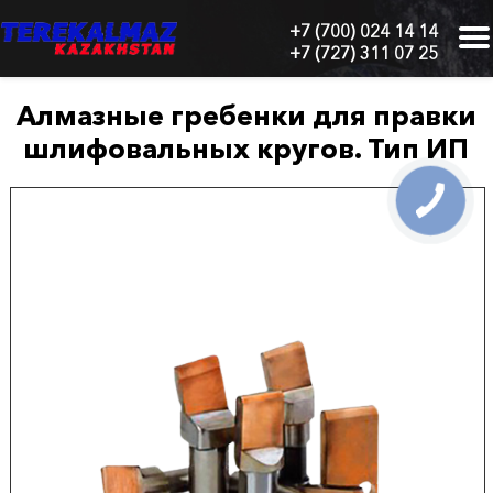
+7 (700) 024 14 14
+7 (727) 311 07 25
г.
Алматы,
БЦ
Алмазные гребенки для правки
"Нурлы-
шлифовальных кругов. Тип ИП
Тау",
блок
1
"Б",
6
этаж,
605
офис
Главная
О
нас
Каталог