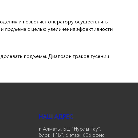
людения и позволяет оператору осуществлять
 и подъема с целью увеличения эффективности
долевать подъемы. Диапозон траков гусениц
НАШ АДРЕС
г. Алматы, БЦ "Нурлы-Тау",
блок 1 "Б", 6 этаж, 605 офис