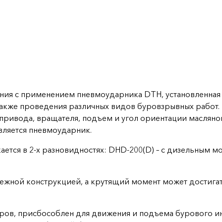
ния с применением пневмоударника DTH, установленная н
также проведения различных видов буровзрывных работ.
привода, вращателя, подъем и угол ориентации масляно
вляется пневмоударник.
ается в 2-х разновидностях: DHD-200(D) – с дизельным м
ежной конструкцией, а крутящий момент может достигать
ров, присбособлен для движения и подъема бурового ин