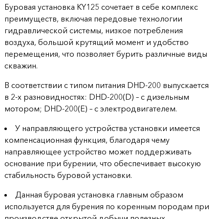
Буровая установка KY125 сочетает в себе комплекс
продукции
преимуществ, включая передовые технологии
гидравлической системы, низкое потребления
Акции
воздуха, большой крутящий момент и удобство
перемещения, что позволяет бурить различные виды
Оставить
скважин.
заявку
В соответствии с типом питания DHD-200 выпускается
Контакты
в 2-х разновидностях: DHD-200(D) – с дизельным
мотором; DHD-200(E) – с электродвигателем.
У направляющего устройства установки имеется
компенсационная функция, благодаря чему
направляющее устройство может поддерживать
основание при бурении, что обеспечивает высокую
стабильность буровой установки.
Данная буровая установка главным образом
используется для бурения по коренным породам при
производстве открытой добычи полезных