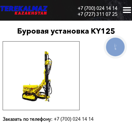
+7 (700) 024 14 14
+7 (727) 311 07 25
г.
Алматы,
БЦ
Буровая установка KY125
"Нурлы-
Тау",
блок
КНОПКА
СВЯЗИ
1
"Б",
6
этаж,
605
офис
Главная
О
нас
Заказать по телефону:
+7 (700) 024 14 14
Каталог