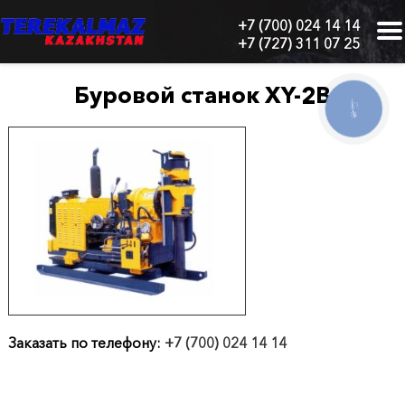
+7 (700) 024 14 14
+7 (727) 311 07 25
г.
Алматы,
БЦ
Буровой станок XY-2В
"Нурлы-
КНОПКА
СВЯЗИ
Тау",
блок
1
"Б",
6
этаж,
605
офис
Главная
О
Заказать по телефону:
+7 (700) 024 14 14
нас
Каталог