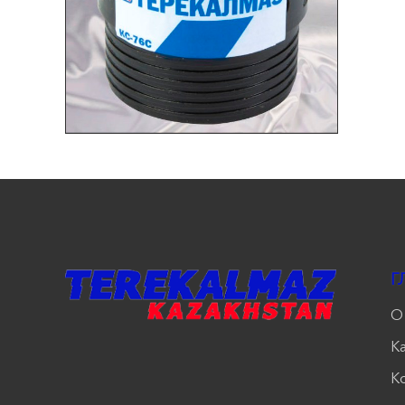
Г
О
К
К