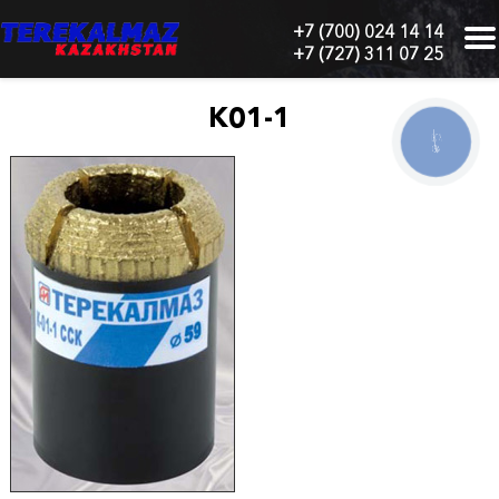
+7 (700) 024 14 14
+7 (727) 311 07 25
г.
Алматы,
БЦ
К01-1
"Нурлы-
КНОПКА
Тау",
СВЯЗИ
блок
1
"Б",
6
этаж,
605
офис
Главная
О
нас
Каталог