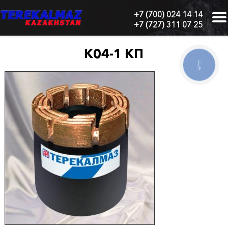
+7 (700) 024 14 14
+7 (727) 311 07 25
г.
Алматы,
БЦ
К04-1 КП
"Нурлы-
КНОПКА
Тау",
СВЯЗИ
блок
1
"Б",
6
этаж,
605
офис
Главная
О
нас
Каталог