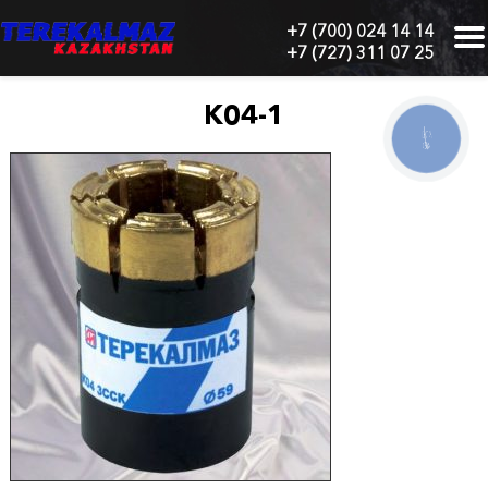
+7 (700) 024 14 14
+7 (727) 311 07 25
г.
Алматы,
БЦ
К04-1
"Нурлы-
КНОПКА
Тау",
СВЯЗИ
блок
1
"Б",
6
этаж,
605
офис
Главная
О
нас
Каталог