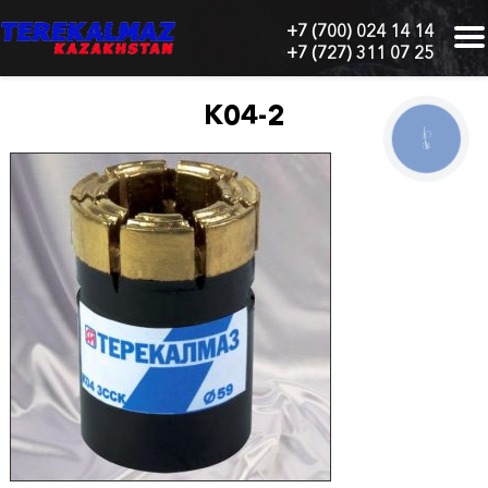
+7 (700) 024 14 14
+7 (727) 311 07 25
г.
Алматы,
БЦ
К04-2
"Нурлы-
КНОПКА
Тау",
СВЯЗИ
блок
1
"Б",
6
этаж,
605
офис
Главная
О
нас
Каталог