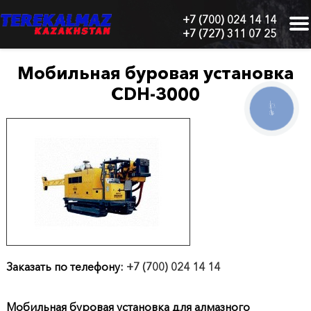
+7 (700) 024 14 14
+7 (727) 311 07 25
г.
Алматы,
БЦ
Мобильная буровая установка
"Нурлы-
CDH-3000
Тау",
блок
КНОПКА
СВЯЗИ
1
"Б",
6
этаж,
605
офис
Главная
О
Заказать по телефону:
+7 (700) 024 14 14
нас
Мобильная буровая установка для алмазного
Каталог