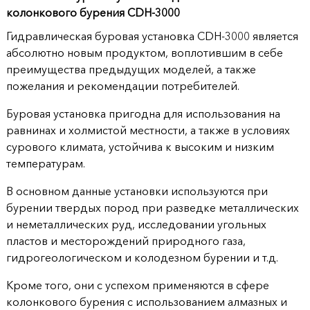
продукции
колонкового бурения CDH-3000
Гидравлическая буровая установка CDH-3000 является
Акции
абсолютно новым продуктом, воплотившим в себе
преимущества предыдущих моделей, а также
Оставить
пожелания и рекомендации потребителей.
заявку
Буровая установка пригодна для использования на
Контакты
равнинах и холмистой местности, а также в условиях
сурового климата, устойчива к высоким и низким
температурам.
В основном данные установки используются при
бурении твердых пород при разведке металлических
и неметаллических руд, исследовании угольных
пластов и месторождений природного газа,
гидрогеологическом и колодезном бурении и т.д.
Кроме того, они с успехом применяются в сфере
колонкового бурения с использованием алмазных и