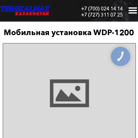
+7 (700) 024 14 14
+7 (727) 311 07 25
г.
Алматы,
БЦ
Мобильная установка WDP-1200
"Нурлы-
Тау",
блок
1
КНОПКА
СВЯЗИ
"Б",
6
этаж,
605
офис
Главная
О
нас
Каталог