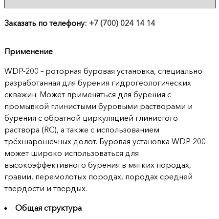
продукции
Заказать по телефону:
+7 (700) 024 14 14
Акции
Применение
Оставить
заявку
WDP-200 – роторная буровая установка, специально
разработанная для бурения гидрогеологических
Контакты
скважин. Может применяться для бурения с
промывкой глинистыми буровыми растворами и
бурения с обратной циркуляцией глинистого
раствора (RC), а также с использованием
трёхшарошечных долот. Буровая установка WDP-200
может широко использоваться для
высокоэффективного бурения в мягких породах,
гравии, перемолотых породах, породах средней
твердости и твердых.
Общая структура