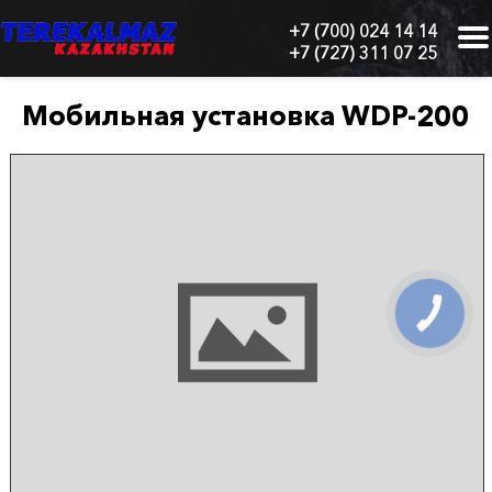
+7 (700) 024 14 14
+7 (727) 311 07 25
г.
Алматы,
БЦ
Мобильная установка WDP-200
"Нурлы-
Тау",
блок
1
"Б",
6
этаж,
605
офис
КНОПКА
СВЯЗИ
Главная
О
нас
Каталог