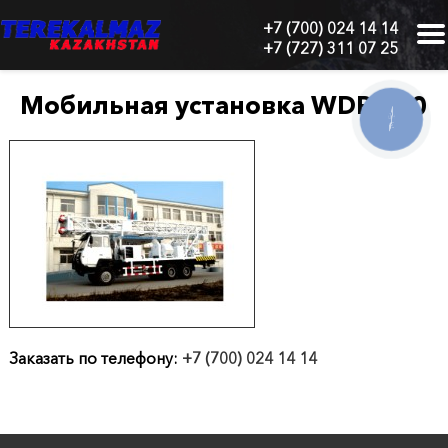
+7 (700) 024 14 14
+7 (727) 311 07 25
г.
Алматы,
БЦ
Мобильная установка WDP-600
"Нурлы-
КНОПКА
СВЯЗИ
Тау",
блок
1
"Б",
6
этаж,
605
офис
Главная
Заказать по телефону:
+7 (700) 024 14 14
О
нас
Каталог