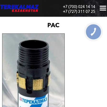
+7 (700) 024 14 14
+7 (727) 311 07 25
г.
Алматы,
БЦ
РАС
"Нурлы-
Тау",
КНОПКА
СВЯЗИ
блок
1
"Б",
6
этаж,
605
офис
Главная
О
нас
Каталог