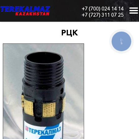
+7 (700) 024 14 14
+7 (727) 311 07 25
г.
Алматы,
БЦ
РЦК
"Нурлы-
Тау",
КНОПКА
СВЯЗИ
блок
1
"Б",
6
этаж,
605
офис
Главная
О
нас
Каталог