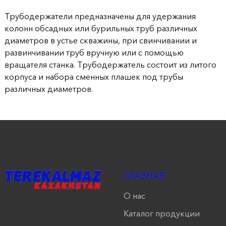
продукции
Трубодержатели предназначены для удержания
колонн обсадных или бурильных труб различных
Акции
диаметров в устье скважины, при свинчивании и
развинчивании труб вручную или с помощью
Оставить
вращателя станка. Трубодержатель состоит из литого
заявку
корпуса и набора сменных плашек под трубы
различных диаметров.
Контакты
ГЛАВНАЯ
О нас
Каталог продукции