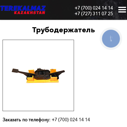
+7 (700) 024 14 14
+7 (727) 311 07 25
г.
Алматы,
БЦ
Трубодержатель
"Нурлы-
Тау",
КНОПКА
СВЯЗИ
блок
1
"Б",
6
этаж,
605
офис
Главная
О
нас
Заказать по телефону:
+7 (700) 024 14 14
Каталог