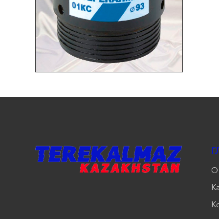
Г
О
К
К