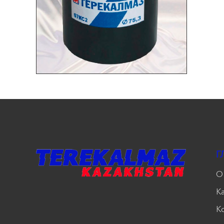
Г
О
К
К