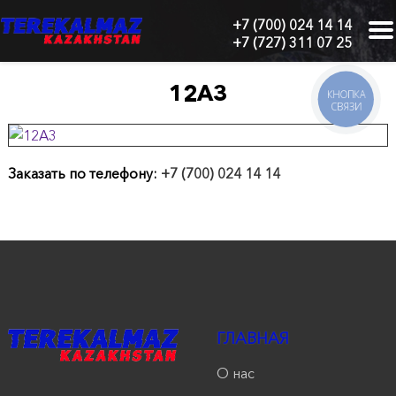
+7 (700) 024 14 14
+7 (727) 311 07 25
г.
Алматы,
БЦ
12А3
КНОПКА
"Нурлы-
СВЯЗИ
Тау",
блок
1
"Б",
Заказать по телефону:
+7 (700) 024 14 14
6
этаж,
605
офис
Главная
О
ГЛАВНАЯ
нас
О нас
Каталог