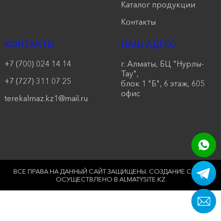
Каталог продукции
продукции
Контакты
Акции
КОНТАКТЫ
НАШ АДРЕС
Оставить
+7 (700) 024 14 14
г. Алматы, БЦ "Нурлы-
заявку
Тау",
+7 (727) 311 07 25
блок 1 "Б", 6 этаж, 605
Контакты
офис
terekalmaz.kz1@mail.ru
ВСЕ ПРАВА НА ДАННЫЙ САЙТ ЗАЩИЩЕНЫ.
СОЗДАНИЕ САЙТА
ОСУЩЕСТВЛЕНО В ALMATYSITE.KZ