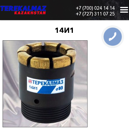
+7 (700) 024 14 14
+7 (727) 311 07 25
г.
Алматы,
БЦ
14И1
"Нурлы-
Тау",
блок
1
"Б",
6
этаж,
605
офис
Главная
О
нас
Каталог