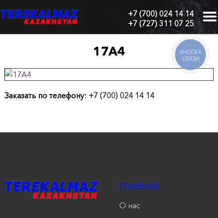
+7 (700) 024 14 14
+7 (727) 311 07 25
г.
Алматы,
БЦ
17А4
КНОПКА
"Нурлы-
СВЯЗИ
Тау",
блок
1
"Б",
Заказать по телефону:
+7 (700) 024 14 14
6
этаж,
605
офис
Главная
О
ГЛАВНАЯ
нас
О нас
Каталог