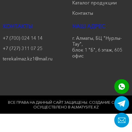
Каталог продукции
продукции
Контакты
Акции
КОНТАКТЫ
НАШ АДРЕС
Оставить
+7 (700) 024 14 14
г. Алматы, БЦ "Нурлы-
заявку
Тау",
+7 (727) 311 07 25
блок 1 "Б", 6 этаж, 605
Контакты
офис
terekalmaz.kz1@mail.ru
ВСЕ ПРАВА НА ДАННЫЙ САЙТ ЗАЩИЩЕНЫ.
СОЗДАНИЕ САЙТА
ОСУЩЕСТВЛЕНО В ALMATYSITE.KZ