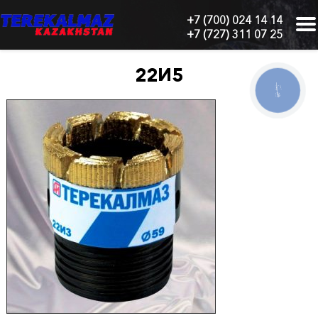
+7 (700) 024 14 14
+7 (727) 311 07 25
г.
Алматы,
БЦ
22И5
"Нурлы-
КНОПКА
Тау",
СВЯЗИ
блок
1
"Б",
6
этаж,
605
офис
Главная
О
нас
Каталог