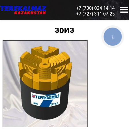
+7 (700) 024 14 14
+7 (727) 311 07 25
г.
Алматы,
БЦ
30И3
"Нурлы-
КНОПКА
Тау",
СВЯЗИ
блок
1
"Б",
6
этаж,
605
офис
Главная
О
нас
Каталог