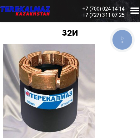
+7 (700) 024 14 14
+7 (727) 311 07 25
г.
Алматы,
БЦ
32И
"Нурлы-
КНОПКА
Тау",
СВЯЗИ
блок
1
"Б",
6
этаж,
605
офис
Главная
О
нас
Каталог