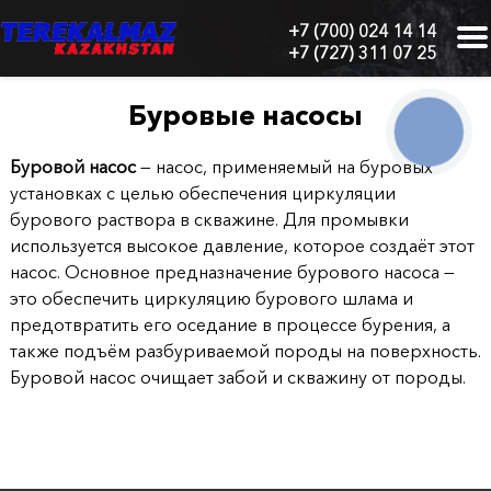
+7 (700) 024 14 14
+7 (727) 311 07 25
г.
Алматы,
БЦ
Буровые насосы
"Нурлы-
КНОПКА
СВЯЗИ
Тау",
Буровой насос
— насос, применяемый на буровых
блок
1
установках с целью обеспечения циркуляции
"Б",
бурового раствора в скважине. Для промывки
6
используется высокое давление, которое создаёт этот
этаж,
насос. Основное предназначение бурового насоса —
605
это обеспечить циркуляцию бурового шлама и
офис
предотвратить его оседание в процессе бурения, а
также подъём разбуриваемой породы на поверхность.
Главная
Буровой насос очищает забой и скважину от породы.
О
нас
Каталог