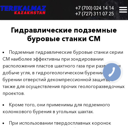
+7 (700) 024 14 14
+7 (727) 311 07 25
г.
Алматы,
БЦ
Гидравлические подземные
"Нурлы-
буровые станки СМ
Тау",
блок
1
Подземные гидравлические буровые станки серии
"Б",
СМ наиболее эффективны при зондировании
6
расположения пластов шахтного газа при разведке и
этаж,
добыче угля, в гидрогеологическом бурении, при
605
КНОПКА
СВЯЗИ
офис
бурении отверстий декомпрессионной защиты, а
также для осуществления прочих геологоразведочных
Главная
проектов.
Кроме того, они применимы для подземного
О
колонкового бурения в угольных шахтах.
нас
При использовании твердосплавных коронок
Каталог