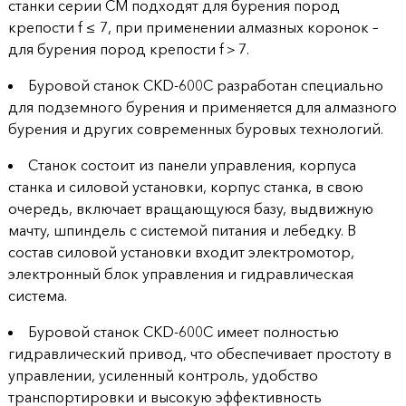
станки серии СМ подходят для бурения пород
продукции
крепости f ≤ 7, при применении алмазных коронок –
для бурения пород крепости f＞7.
Акции
Буровой станок CKD-600C разработан специально
Оставить
для подземного бурения и применяется для алмазного
заявку
бурения и других современных буровых технологий.
Станок состоит из панели управления, корпуса
Контакты
станка и силовой установки, корпус станка, в свою
очередь, включает вращающуюся базу, выдвижную
мачту, шпиндель с системой питания и лебедку. В
состав силовой установки входит электромотор,
электронный блок управления и гидравлическая
система.
Буровой станок CKD-600C имеет полностью
гидравлический привод, что обеспечивает простоту в
управлении, усиленный контроль, удобство
транспортировки и высокую эффективность