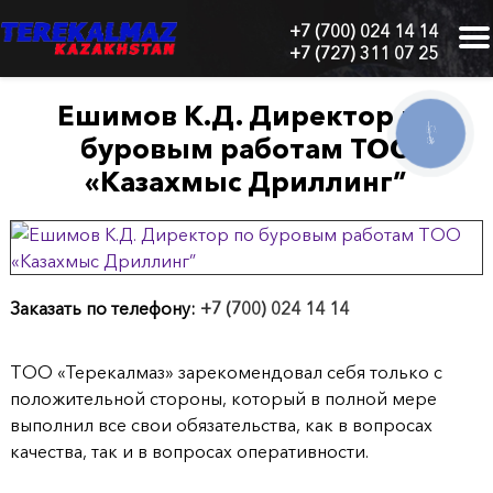
+7 (700) 024 14 14
+7 (727) 311 07 25
г.
Алматы,
БЦ
Ешимов К.Д. Директор по
"Нурлы-
КНОПКА
буровым работам ТОО
СВЯЗИ
Тау",
блок
«Казахмыс Дриллинг”
1
"Б",
6
этаж,
605
офис
Заказать по телефону:
+7 (700) 024 14 14
Главная
ТОО «Терекалмаз» зарекомендовал себя только с
положительной стороны, который в полной мере
О
выполнил все свои обязательства, как в вопросах
нас
качества, так и в вопросах оперативности.
Каталог