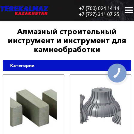
+7 (700) 024 14 14
+7 (727) 311 07 25
г.
Алматы,
БЦ
Алмазный строительный
"Нурлы-
инструмент и инструмент для
Тау",
блок
камнеобработки
1
"Б",
6
Категории
этаж,
КНОПКА
СВЯЗИ
605
офис
Главная
О
нас
Каталог