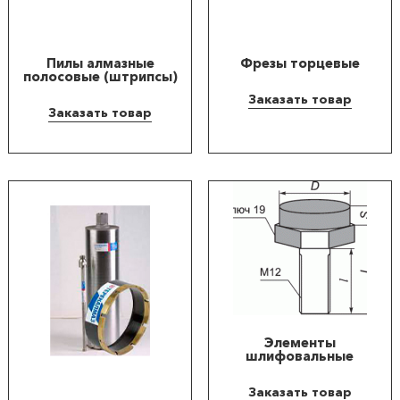
продукции
Акции
Пилы алмазные
Фрезы торцевые
полосовые (штрипсы)
Заказать товар
Оставить
Заказать товар
заявку
Контакты
Элементы
шлифовальные
Заказать товар