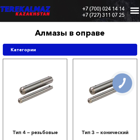
+7 (700) 024 14 14
+7 (727) 311 07 25
г.
Алматы,
БЦ
Алмазы в оправе
"Нурлы-
Тау",
блок
Категории
1
"Б",
6
этаж,
605
КНОПКА
офис
СВЯЗИ
Главная
О
нас
Тип 4 — резьбовые
Тип 3 — конический
Каталог