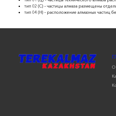
тип 02 (С) – частицы алмаза размещены отде
тип 04 (Н) – расположение алмазных частиц 
Г
О
К
К