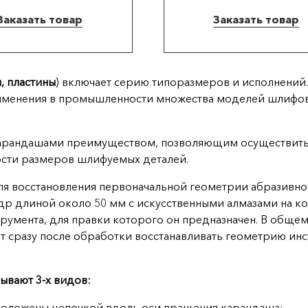
Заказать товар
Заказать товар
, пластины
) включает серию типоразмеров и исполнений.
менения в промышленности множества моделей шлифова
 карандашами преимуществом, позволяющим осуществит
ости размеров шлифуемых деталей.
ля восстановления первоначальной геометрии абразивно
р длиной около 50 мм с искусственными алмазами на ко
умента, для правки которого он предназначен. В общем 
т сразу после обработки восстанавливать геометрию инс
ывают 3-х видов:
асположены цепочкой вдоль оси вращения карандаша;