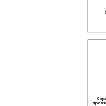
Кар
правя