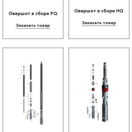
продукции
Овершот в сборе HQ
Овершот в сборе PQ
Акции
Заказать товар
Заказать товар
Оставить
заявку
Контакты