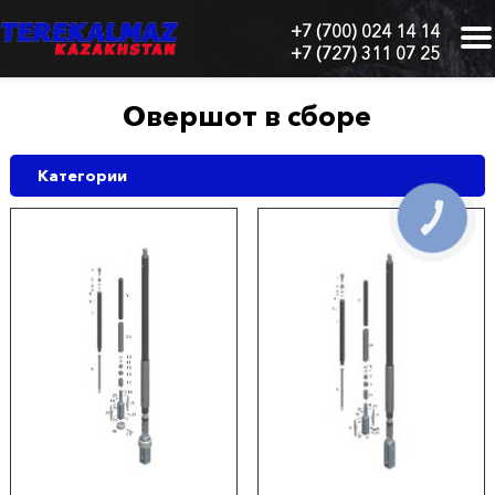
+7 (700) 024 14 14
+7 (727) 311 07 25
г.
Алматы,
БЦ
Овершот в сборе
"Нурлы-
Тау",
блок
Категории
1
"Б",
КНОПКА
СВЯЗИ
6
этаж,
605
офис
Главная
О
нас
Каталог