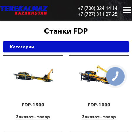
+7 (700) 024 14 14
+7 (727) 311 07 25
г.
Алматы,
БЦ
Станки FDP
"Нурлы-
Тау",
блок
Категории
1
"Б",
6
этаж,
605
КНОПКА
СВЯЗИ
офис
Главная
FDP-1500
FDP-1000
О
нас
Заказать товар
Заказать товар
Каталог